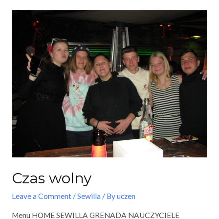
Czas wolny
Leave a Comment
/
Sewilla
/ By
uczen
Menu HOME SEWILLA GRENADA NAUCZYCIELE