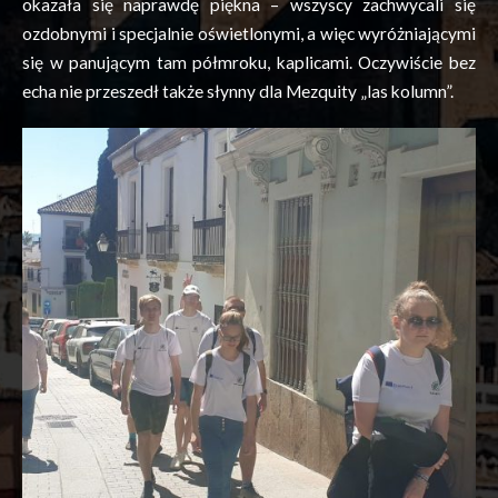
okazała się naprawdę piękna – wszyscy zachwycali się
ozdobnymi i specjalnie oświetlonymi, a więc wyróżniającymi
się w panującym tam półmroku, kaplicami. Oczywiście bez
echa nie przeszedł także słynny dla
Mezquity
„las kolumn”.