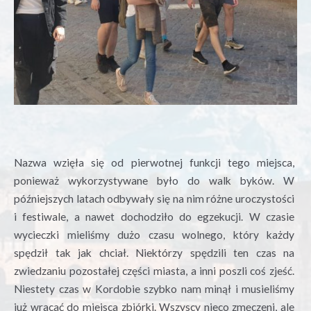
Nazwa wzięła się od pierwotnej funkcji tego miejsca,
ponieważ wykorzystywane było do walk byków. W
późniejszych latach odbywały się na nim różne uroczystości
i festiwale, a nawet dochodziło do egzekucji.
W czasie
wycieczki mieliśmy dużo czasu wolnego, który każdy
spędził tak jak chciał. Niektórzy spędzili ten czas na
zwiedzaniu pozostałej części miasta, a inni poszli coś zjeść.
Niestety czas w Kordobie szybko nam minął i musieliśmy
już wracać do miejsca zbiórki. Wszyscy nieco zmęczeni, ale