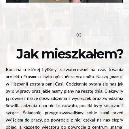
03
Jak mieszkałem?
Rodzina u której byliśmy zakwaterowani na czas trwania
projektu Erasmus+ była opiekuńcza oraz miła. Naszą „mamą”
w Hiszpanii została pani Casi. Codziennie pytała się nas jak
było w pracy oraz jakie mamy plany na resztę dnia. Ciekawiły
ją również nasze doświadczenia z wycieczek oraz zwiedzania
Sewilli. Jedzenia nam nie brakowało, posiłki były smaczne i
sycące. Śniadanie przygotowywaliśmy sobie sami przed
wyjściem do pracy, po powrocie z niej czekał na nas ciepły
obiad, a każdego wieczoru po powrocie z centrum „mama”