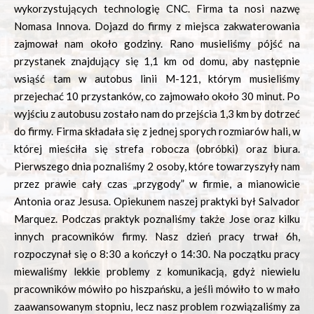
wykorzystujących technologię CNC. Firma ta nosi nazwę
Nomasa Innova. Dojazd do firmy z miejsca zakwaterowania
zajmował nam około godziny. Rano musieliśmy pójść na
przystanek znajdujący się 1,1 km od domu, aby następnie
wsiąść tam w autobus linii M-121, którym musieliśmy
przejechać 10 przystanków, co zajmowało około 30 minut. Po
wyjściu z autobusu zostało nam do przejścia 1,3 km by dotrzeć
do firmy. Firma składała się z jednej sporych rozmiarów hali, w
której mieściła się strefa robocza (obróbki) oraz biura.
Pierwszego dnia poznaliśmy 2 osoby, które towarzyszyły nam
przez prawie cały czas „przygody” w firmie, a mianowicie
Antonia oraz Jesusa. Opiekunem naszej praktyki był Salvador
Marquez. Podczas praktyk poznaliśmy także Jose oraz kilku
innych pracowników firmy. Nasz dzień pracy trwał 6h,
rozpoczynał się o 8:30 a kończył o 14:30. Na początku pracy
miewaliśmy lekkie problemy z komunikacją, gdyż niewielu
pracowników mówiło po hiszpańsku, a jeśli mówiło to w mało
zaawansowanym stopniu, lecz nasz problem rozwiązaliśmy za