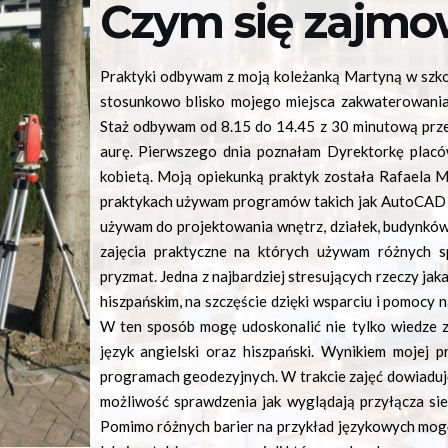
Czym się zajm
Praktyki odbywam z moją koleżanką Martyną w szkol
stosunkowo blisko mojego miejsca zakwaterowania
Staż odbywam od 8.15 do 14.45 z 30 minutową prz
aurę. Pierwszego dnia poznałam Dyrektorkę placów
kobietą. Moją opiekunką praktyk została Rafaela Ma
praktykach używam programów takich jak AutoCAD
używam do projektowania wnętrz, działek, budynkó
zajęcia praktyczne na których używam różnych s
pryzmat. Jedna z najbardziej stresujących rzeczy jaka
hiszpańskim, na szczęście dzięki wsparciu i pomocy 
W ten sposób mogę udoskonalić nie tylko wiedze z 
język angielski oraz hiszpański. Wynikiem mojej p
programach geodezyjnych. W trakcie zajęć dowiaduję
możliwość sprawdzenia jak wyglądają przyłącza sie
Pomimo różnych barier na przykład językowych mogę 