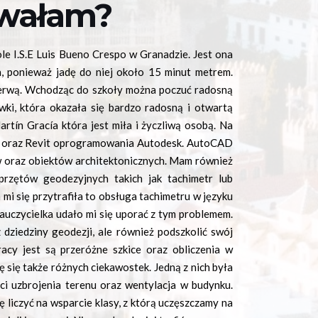
owałam?
e I.S.E Luis Bueno Crespo w Granadzie. Jest ona
, ponieważ jadę do niej około 15 minut metrem.
erwą. Wchodząc do szkoły można poczuć radosną
ki, która okazała się bardzo radosną i otwartą
rtín Gracía która jest miła i życzliwą osobą. Na
 oraz Revit oprogramowania Autodesk. AutoCAD
w oraz obiektów architektonicznych. Mam również
przętów geodezyjnych takich jak tachimetr lub
 mi się przytrafiła to obsługa tachimetru w języku
nauczycielka udało mi się uporać z tym problemem.
dziedziny geodezji, ale również podszkolić swój
racy jest są przeróżne szkice oraz obliczenia w
 się także różnych ciekawostek. Jedną z nich była
ci uzbrojenia terenu oraz wentylacja w budynku.
liczyć na wsparcie klasy, z którą uczęszczamy na