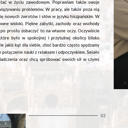
stać w życiu zawodowym. Poprawiam także swoje
związywaniu problemów. W pracy, ale także poza nią
 się nowych zwrotów i słów w języku hiszpańskim. W
owne widoki. Piękne zabytki, zachody oraz wschody
a po prostu zobaczyć to na własne oczy. Oczywiście
óre było w spokojnej i przytulnej okolicy blisko
ie jakiś kąt dla siebie, choć bardzo często spędzamy
 połączenie nauki z relaksem i odpoczynkiem. Śmiało
iadczenia oraz chcą spróbować swoich sił w czymś
02