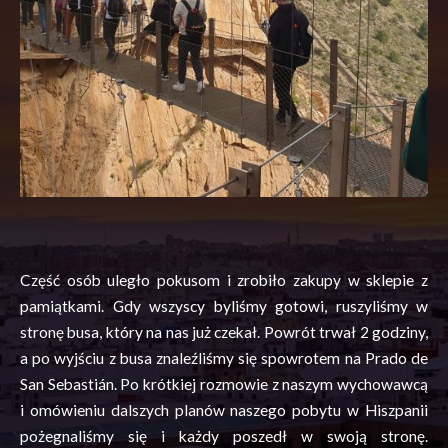
Część osób uległo pokusom i zrobiło zakupy w sklepie z
pamiątkami. Gdy wszyscy byliśmy gotowi, ruszyliśmy w
stronę
busa
, który na nas już czekał. Powrót trwał 2 godziny,
a po wyjściu z
busa
znaleźliśmy się
spowrotem
na Prado de
San
Sebastián
. Po krótkiej rozmowie z naszym wychowawcą
i omówieniu dalszych planów naszego pobytu w Hiszpanii
pożegnaliśmy się i każdy poszedł w swoją stronę.