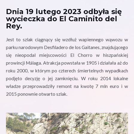
Dnia 19 lutego 2023 odbyła się
wycieczka do El Caminito del
Rey.
Jest to szlak ciągnący się wzdłuż wapiennego wąwozu w
parku narodowym
Desfiladero
de los
Gaitanes
, znajdującego
się nieopodal miejscowości El
Chorro
w hiszpańskiej
prowincji
Málaga
. Atrakcja powstała w 1905 i działała aż do
roku 2000, w którym po czterech śmiertelnych wypadkach
podjęto decyzję o jej zamknięciu. W roku 2014 lokalne
władze przeprowadziły remont na kwotę 7 mln euro i w
2015 ponownie otwarto szlak.